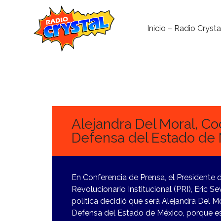
Inicio – Radio Crysta
20
OCTUBRE,
2022
Alejandra Del Moral, Co
Defensa del Estado de
En Conferencia de Prensa, el Presidente d
Revolucionario Institucional (PRI), Eric 
política decidió que será Alejandra Del M
Defensa del Estado de México, porque es