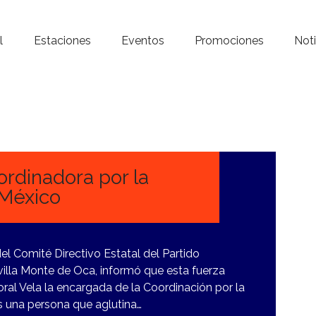
Inicio – Radio Crystal
l
Estaciones
Eventos
Promociones
Noti
Estaciones
Eventos
Promociones
Noticias
ordinadora por la
 México
Para ti
Contacto
el Comité Directivo Estatal del Partido
Sevilla Monte de Oca, informó que esta fuerza
oral Vela la encargada de la Coordinación por la
 una persona que aglutina…