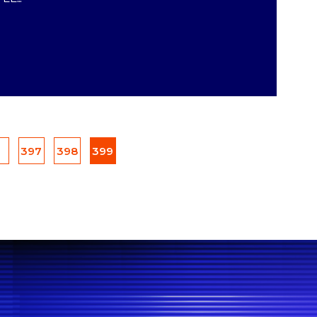
PAGE
397
<
PAGE
398
PAGE
399