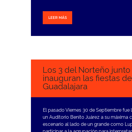
LEER MÁS
3
OCTUBRE,
2022
Los 3 del Norteño junto 
inauguran las fiestas d
Guadalajara
El pasado Viernes 30 de Septiembre fue l
un Auditorio Benito Juárez a su máxima 
escenario al lado de un grande como Lupi
participar a la agrupación para interpreta