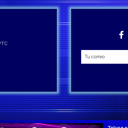
 WTC
Toluca 9