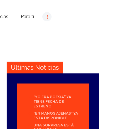
cias
Para ti
Últimas Noticias
“YO ERA POESÍA” YA
TIENE FECHA DE
ESTRENO
“EN MANOS AJENAS” YA
ESTÁ DISPONIBLE
UNA SORPRESA ESTÁ