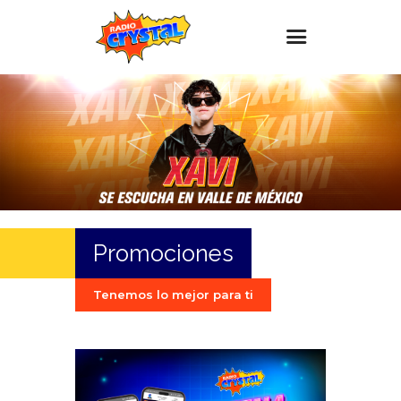
Inicio – Radio Crystal
Estaciones
Eventos
Promociones
Noticias
Promociones
Para ti
Contacto
Tenemos lo mejor para ti