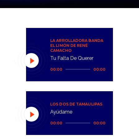
LA ARROLLADORA BANDA
EL LIMÓN DE RENÉ
CAMACHO
Tu Falta De Querer
Reproductor
00:00
00:00
de
audio
LOS DOS DE TAMAULIPAS
Ayúdame
Reproductor
00:00
00:00
de
audio