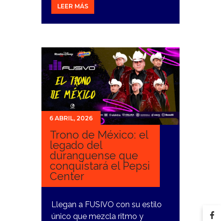
LEER MÁS
6 ABRIL, 2026
Trono de México: el
legado del
duranguense que
conquistará el Pepsi
Center
Llegan a FUSIVO con su estilo
único que mezcla ritmo y