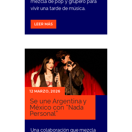
mezcla de pop y grupero para
vivir una tarde de música.
LEER MÁS
12 MARZO, 2026
Se une Argentina y
México con “Nada
Personal”
Una colaboración que mezcla