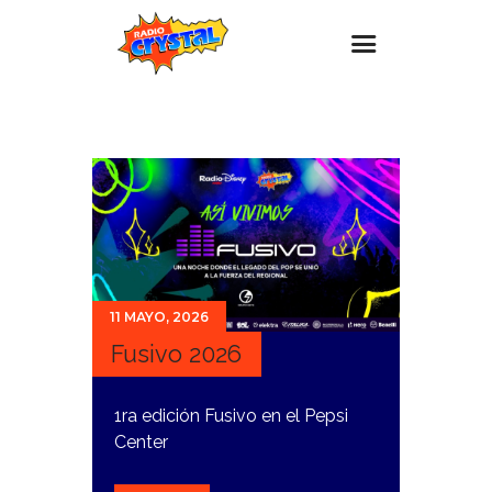
Inicio – Radio Crystal
Estaciones
Eventos
Promociones
Noticias
11 MAYO, 2026
Para ti
Fusivo 2026
Contacto
1ra edición Fusivo en el Pepsi
Center