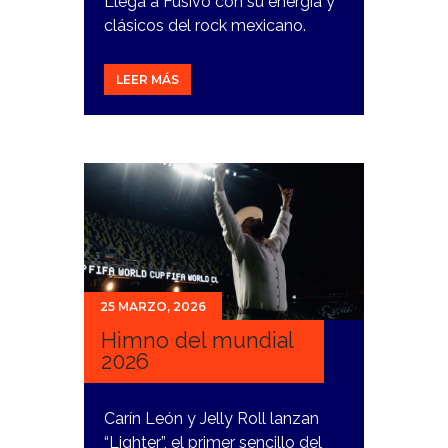
Llega a Fusivo con su energía y
clásicos del rock mexicano.
LEER MÁS
25 MARZO, 2026
Himno del mundial
2026
Carín León y Jelly Roll lanzan
“Lighter”, el primer sencillo del