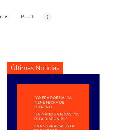
cias
Para ti
Últimas Noticias
“YO ERA POESÍA” YA
TIENE FECHA DE
ESTRENO
“EN MANOS AJENAS” YA
ESTÁ DISPONIBLE
UNA SORPRESA ESTÁ