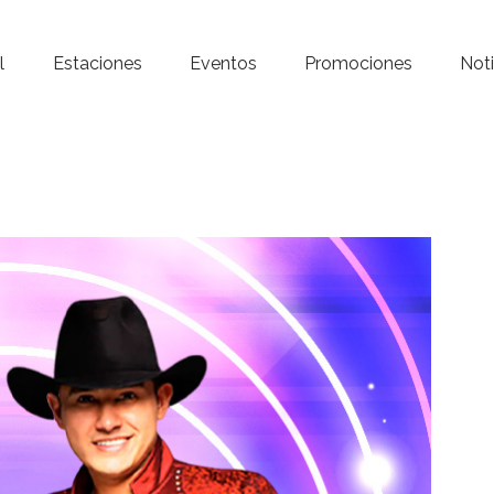
Inicio – Radio Crystal
l
Estaciones
Eventos
Promociones
Noti
Estaciones
Eventos
Promociones
Noticias
Para ti
Contacto