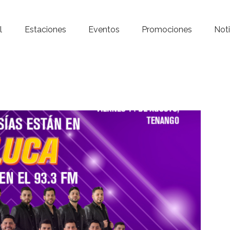
Inicio – Radio Crystal
l
Estaciones
Eventos
Promociones
Noti
Estaciones
Eventos
Promociones
Noticias
Para ti
Contacto