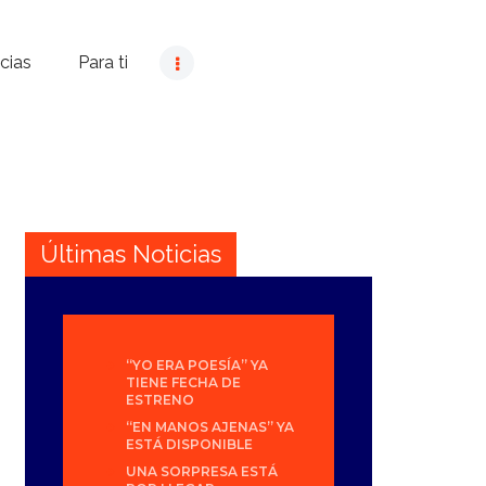
cias
Para ti
Últimas Noticias
“YO ERA POESÍA” YA
TIENE FECHA DE
ESTRENO
“EN MANOS AJENAS” YA
ESTÁ DISPONIBLE
UNA SORPRESA ESTÁ