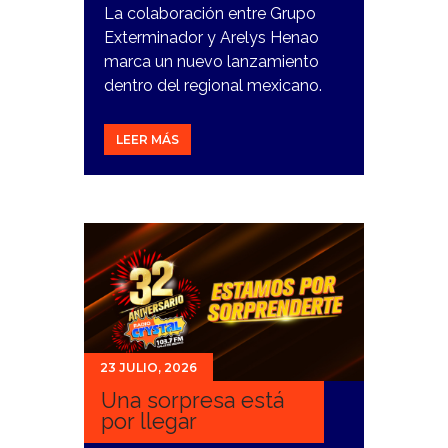
La colaboración entre Grupo
Exterminador y Arelys Henao
marca un nuevo lanzamiento
dentro del regional mexicano.
LEER MÁS
23 JULIO, 2026
Una sorpresa está
por llegar