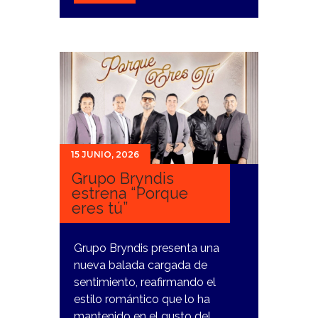
15 JUNIO, 2026
Grupo Bryndis
estrena “Porque
eres tú”
Grupo Bryndis presenta una
nueva balada cargada de
sentimiento, reafirmando el
estilo romántico que lo ha
mantenido en el gusto del