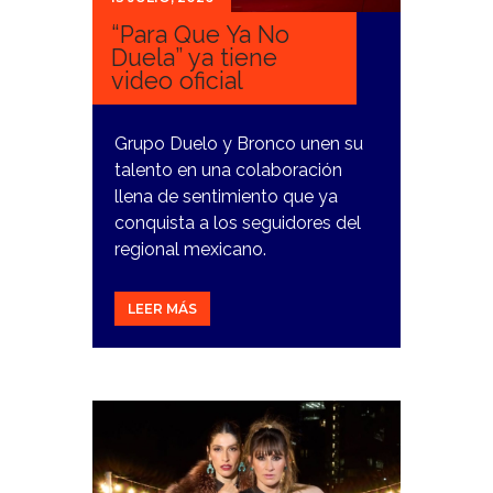
“Para Que Ya No
Duela” ya tiene
video oficial
Grupo Duelo y Bronco unen su
talento en una colaboración
llena de sentimiento que ya
conquista a los seguidores del
regional mexicano.
LEER MÁS