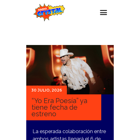
Inicio – Radio Crystal
Estaciones
Eventos
Promociones
Noticias
30 JULIO, 2026
Para ti
“Yo Era Poesía” ya
Contacto
tiene fecha de
estreno
La esperada colaboración entre
ambos artistas llegará el 6 de