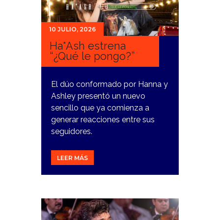
10 JULIO, 2026
Ha*Ash estrena
“¿Qué le pongo?”
El dúo conformado por Hanna y
Ashley presentó un nuevo
sencillo que ya comienza a
generar reacciones entre sus
seguidores.
LEER MÁS