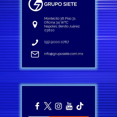
Montecito 38 Piso 31
Oficina 34 WTC
Napoles, Benito Juárez
03810
(55) 9000 0787
info@gruposiete.com.mx