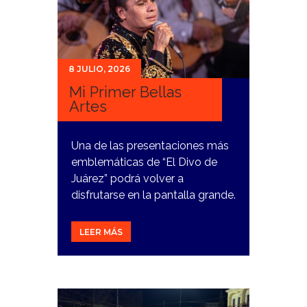
8 JULIO, 2026
Mi Primer Bellas
Artes
Una de las presentaciones más
emblemáticas de “El Divo de
Juárez” podrá volver a
disfrutarse en la pantalla grande.
LEER MÁS