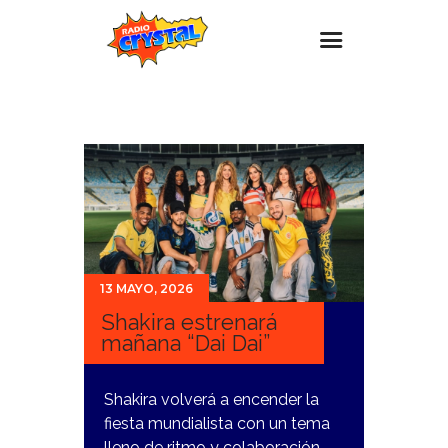
Inicio – Radio Crystal
Estaciones
Eventos
Promociones
Noticias
13 MAYO, 2026
Para ti
Shakira estrenará
Contacto
mañana “Dai Dai”
Shakira volverá a encender la
fiesta mundialista con un tema
lleno de ritmo y colaboración