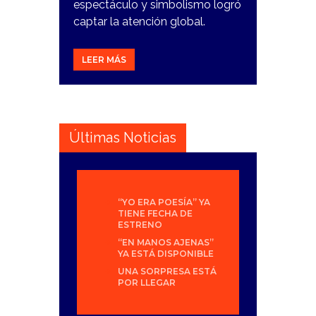
espectáculo y simbolismo logró
captar la atención global.
LEER MÁS
Últimas Noticias
“YO ERA POESÍA” YA
TIENE FECHA DE
ESTRENO
“EN MANOS AJENAS”
YA ESTÁ DISPONIBLE
UNA SORPRESA ESTÁ
POR LLEGAR