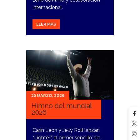
internacional.
LEER MÁS
25 MARZO, 2026
Himno del mundial
2026
Carín León y Jelly Roll lanzan
“Lighter”, el primer sencillo del