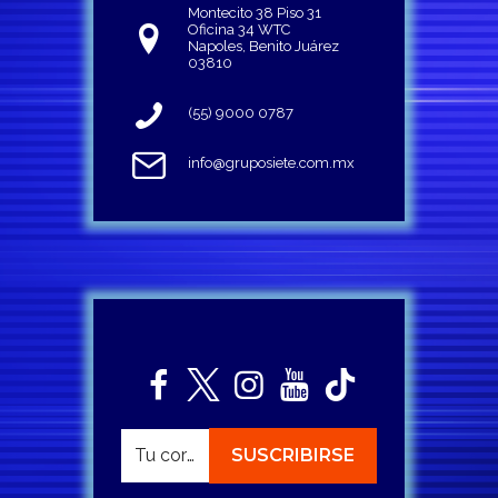
Montecito 38 Piso 31
Oficina 34 WTC
Napoles, Benito Juárez
03810
(55) 9000 0787
info@gruposiete.com.mx