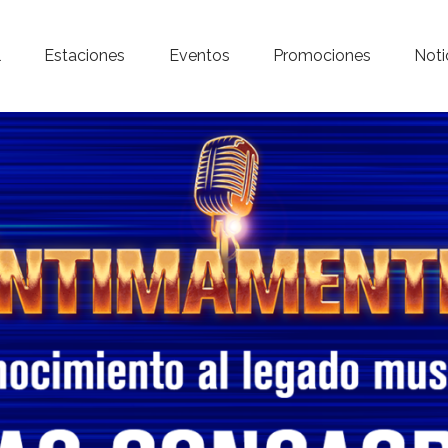
Inicio – Radio Crystal
l
Estaciones
Eventos
Promociones
Noti
Estaciones
Eventos
Promociones
Noticias
Para ti
Contacto