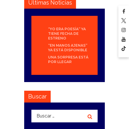
Últimas Noticias
“YO ERA POESÍA” YA
TIENE FECHA DE
ESTRENO
“EN MANOS AJENAS”
YA ESTÁ DISPONIBLE
UNA SORPRESA ESTÁ
POR LLEGAR
Buscar
Buscar: