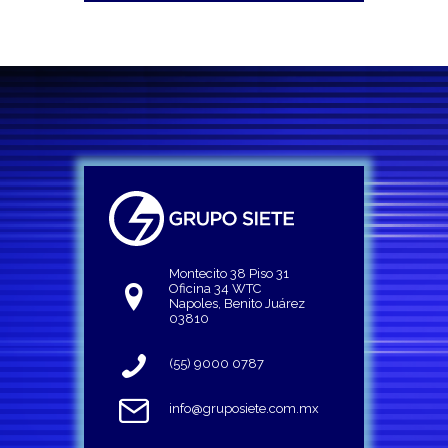
Montecito 38 Piso 31
Oficina 34 WTC
Napoles, Benito Juárez
03810
(55) 9000 0787
info@gruposiete.com.mx