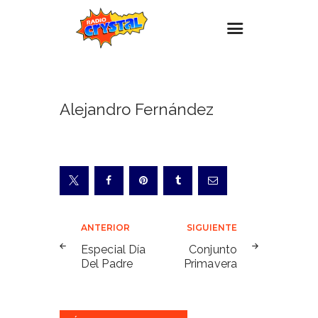
Inicio – Radio Crystal
Alejandro Fernández
Estaciones
Eventos
Promociones
Noticias
Para ti
Navegación
ANTERIOR
SIGUIENTE
Contacto
de
Especial Día
Conjunto
Del Padre
Primavera
entradas