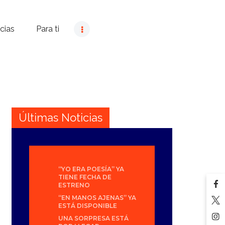
cias
Para ti
Últimas Noticias
“YO ERA POESÍA” YA
TIENE FECHA DE
ESTRENO
“EN MANOS AJENAS” YA
ESTÁ DISPONIBLE
UNA SORPRESA ESTÁ