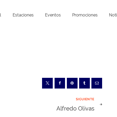
Inicio – Radio Crystal
l
Estaciones
Eventos
Promociones
Noti
Estaciones
Eventos
Promociones
Noticias
Para ti
Contacto
SIGUIENTE
Alfredo Olivas