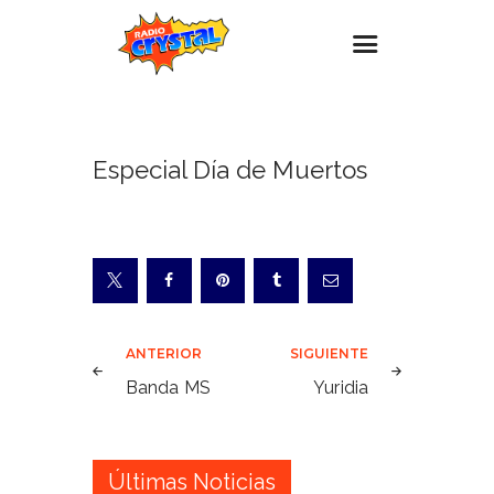
Inicio – Radio Crystal
Especial Día de Muertos
Estaciones
Eventos
Promociones
Noticias
Para ti
Navegación
ANTERIOR
SIGUIENTE
Contacto
de
Banda MS
Yuridia
entradas
Últimas Noticias