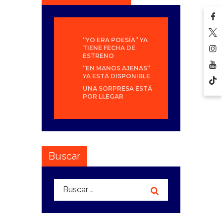
“YO ERA POESÍA” YA
TIENE FECHA DE
ESTRENO
“EN MANOS AJENAS”
YA ESTÁ DISPONIBLE
UNA SORPRESA ESTÁ
POR LLEGAR
Buscar
Buscar: