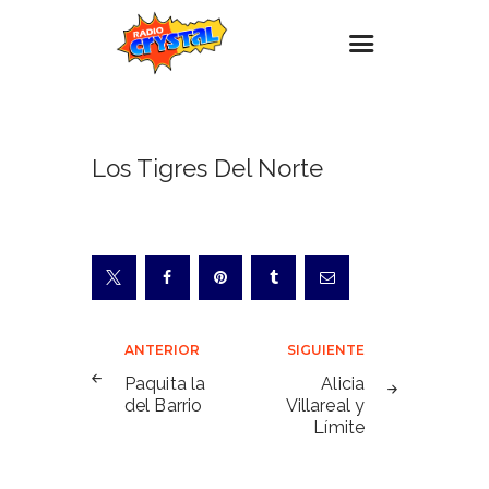
Inicio – Radio Crystal
Los Tigres Del Norte
Estaciones
Eventos
Promociones
Noticias
Para ti
Navegación
ANTERIOR
SIGUIENTE
Contacto
de
Paquita la
Alicia
del Barrio
Villareal y
entradas
Límite