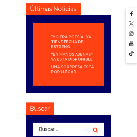
Últimas Noticias
“YO ERA POESÍA” YA
TIENE FECHA DE
ESTRENO
“EN MANOS AJENAS”
YA ESTÁ DISPONIBLE
UNA SORPRESA ESTÁ
POR LLEGAR
Buscar
Buscar: