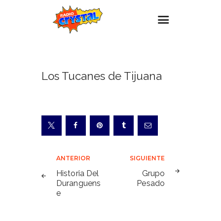
Inicio – Radio Crystal
Los Tucanes de Tijuana
Estaciones
Eventos
Promociones
Noticias
Para ti
Navegación
ANTERIOR
SIGUIENTE
Contacto
de
Historia Del
Grupo
Duranguens
Pesado
entradas
e