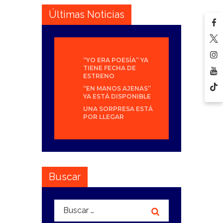
Últimas Noticias
“YO ERA POESÍA” YA
TIENE FECHA DE
ESTRENO
“EN MANOS AJENAS”
YA ESTÁ DISPONIBLE
UNA SORPRESA ESTÁ
POR LLEGAR
Buscar
Buscar: