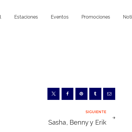
Inicio – Radio Crystal
l
Estaciones
Eventos
Promociones
Noti
Estaciones
Eventos
Promociones
Noticias
Para ti
Contacto
SIGUIENTE
Sasha, Benny y Erik