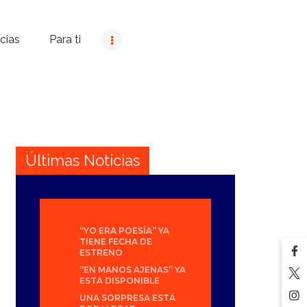
cias
Para ti
Últimas Noticias
“YO ERA POESÍA” YA
TIENE FECHA DE
ESTRENO
“EN MANOS AJENAS” YA
ESTÁ DISPONIBLE
UNA SORPRESA ESTÁ