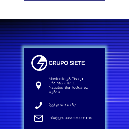
Montecito 38 Piso 31
Oficina 34 WTC
Napoles, Benito Juárez
03810
(55) 9000 0787
info@gruposiete.com.mx