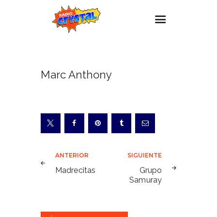
Inicio – Radio Crystal
Marc Anthony
Estaciones
Eventos
Promociones
Noticias
Para ti
Navegación
ANTERIOR
SIGUIENTE
Contacto
de
Madrecitas
Grupo
Samuray
entradas