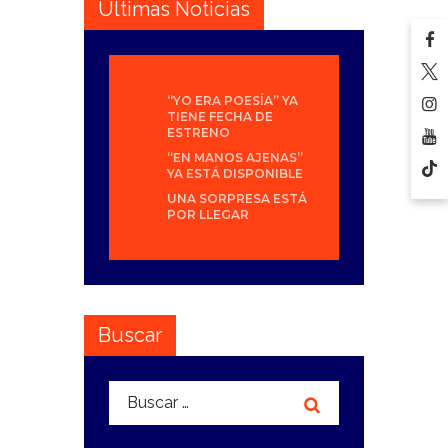
Últimas Noticias
“YO ERA POESÍA” YA
TIENE FECHA DE
ESTRENO
“EN MANOS AJENAS”
YA ESTÁ DISPONIBLE
UNA SORPRESA ESTÁ
POR LLEGAR
Buscar
Buscar: