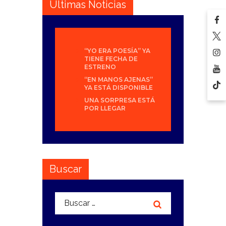
Últimas Noticias
“YO ERA POESÍA” YA
TIENE FECHA DE
ESTRENO
“EN MANOS AJENAS”
YA ESTÁ DISPONIBLE
UNA SORPRESA ESTÁ
POR LLEGAR
Buscar
Buscar: