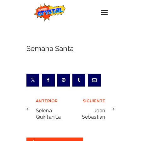
Inicio – Radio Crystal
Semana Santa
Estaciones
Eventos
Promociones
Noticias
Para ti
Navegación
ANTERIOR
SIGUIENTE
Contacto
de
Selena
Joan
Quintanilla
Sebastian
entradas