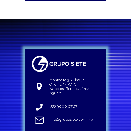
Montecito 38 Piso 31
Oficina 34 WTC
Napoles, Benito Juárez
03810
(55) 9000 0787
info@gruposiete.com.mx