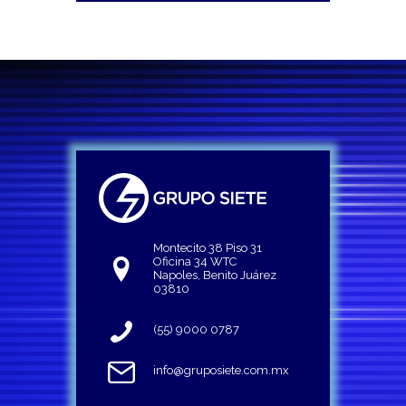
Montecito 38 Piso 31
Oficina 34 WTC
Napoles, Benito Juárez
03810
(55) 9000 0787
info@gruposiete.com.mx