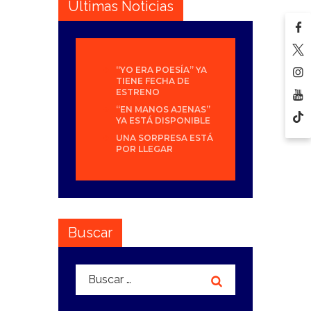
Últimas Noticias
“YO ERA POESÍA” YA
TIENE FECHA DE
ESTRENO
“EN MANOS AJENAS”
YA ESTÁ DISPONIBLE
UNA SORPRESA ESTÁ
POR LLEGAR
Buscar
Buscar: