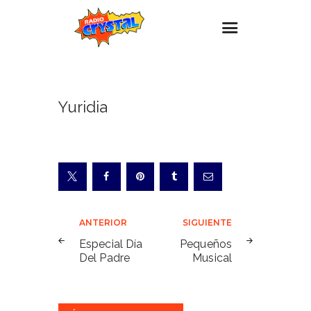
Inicio – Radio Crystal
Yuridia
Estaciones
Eventos
Promociones
Noticias
Para ti
Navegación
ANTERIOR
SIGUIENTE
Contacto
de
Especial Día
Pequeños
Del Padre
Musical
entradas