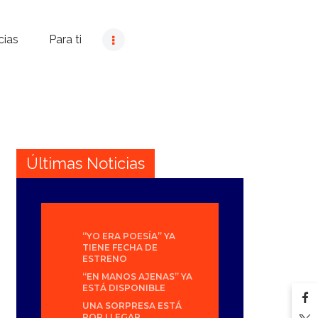
cias
Para ti
Últimas Noticias
“YO ERA POESÍA” YA
TIENE FECHA DE
ESTRENO
“EN MANOS AJENAS” YA
ESTÁ DISPONIBLE
UNA SORPRESA ESTÁ
POR LLEGAR