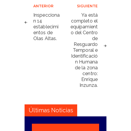
Navegación
ANTERIOR
SIGUIENTE
de
Inspecciona
Ya está
n 14
completo el
entradas
establecimi
equipamient
entos de
o del Centro
Olas Altas.
de
Resguardo
Temporal e
Identificació
n Humana
de la zona
centro:
Enrique
Inzunza.
Últimas Noticias