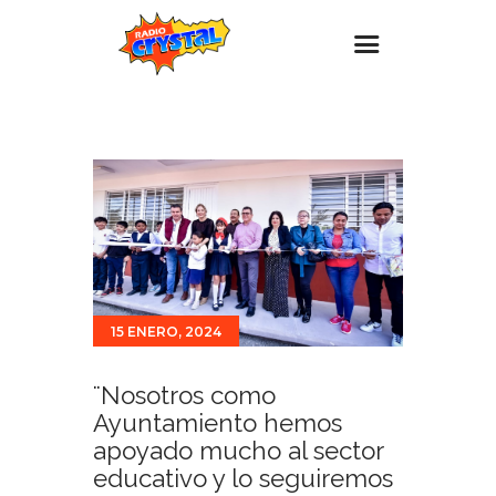
Inicio – Radio Crystal
Estaciones
Eventos
Promociones
Noticias
Para ti
15 ENERO, 2024
Contacto
¨Nosotros como
Ayuntamiento hemos
apoyado mucho al sector
educativo y lo seguiremos