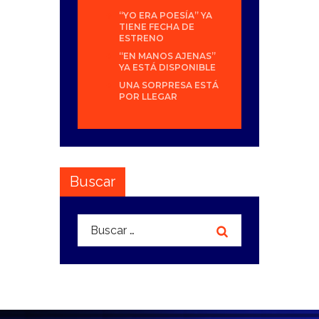
“YO ERA POESÍA” YA
TIENE FECHA DE
ESTRENO
“EN MANOS AJENAS”
YA ESTÁ DISPONIBLE
UNA SORPRESA ESTÁ
POR LLEGAR
Buscar
Buscar: