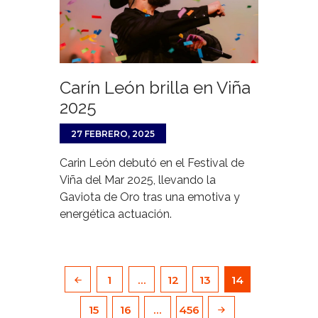
Carín León brilla en Viña
2025
27 FEBRERO, 2025
Carin León debutó en el Festival de
Viña del Mar 2025, llevando la
Gaviota de Oro tras una emotiva y
energética actuación.
Paginación
PAGE
1
…
PAGE
12
PAGE
13
<
PAGE
14
de
entradas
PAGE
15
PAGE
16
…
PAGE
456