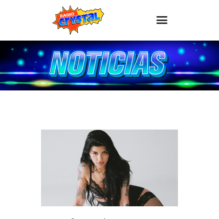
Inicio – Radio Crystal
Estaciones
Eventos
Promociones
Noticias
Para ti
Contacto