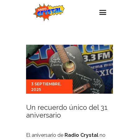
Inicio – Radio Crystal
Estaciones
Eventos
Promociones
Noticias
3 SEPTIEMBRE,
2025
Para ti
Contacto
Un recuerdo único del 31
aniversario
El aniversario de
Radio Crystal
no