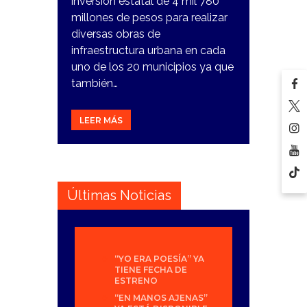
inversión estatal de 4 mil 780
millones de pesos para realizar
diversas obras de
infraestructura urbana en cada
uno de los 20 municipios ya que
también…
LEER MÁS
Últimas Noticias
“YO ERA POESÍA” YA
TIENE FECHA DE
ESTRENO
“EN MANOS AJENAS”