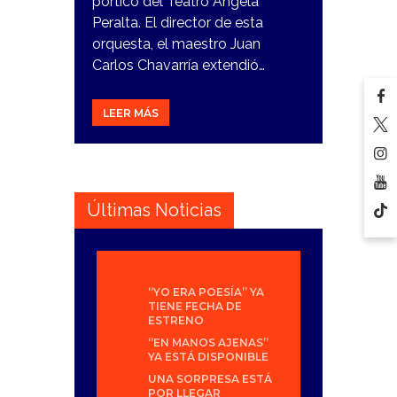
pórtico del Teatro Ángela
Peralta. El director de esta
orquesta, el maestro Juan
Carlos Chavarría extendió…
LEER MÁS
Últimas Noticias
“YO ERA POESÍA” YA
TIENE FECHA DE
ESTRENO
“EN MANOS AJENAS”
YA ESTÁ DISPONIBLE
UNA SORPRESA ESTÁ
POR LLEGAR