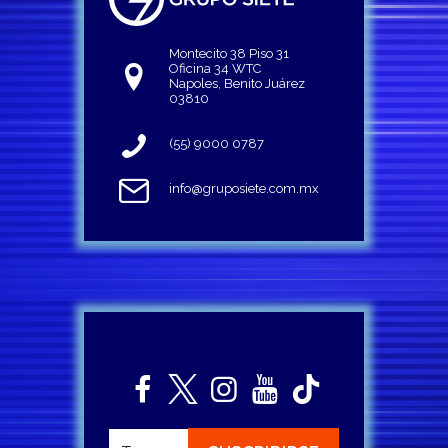
Montecito 38 Piso 31
Oficina 34 WTC
Napoles, Benito Juárez
03810
(55) 9000 0787
info@gruposiete.com.mx