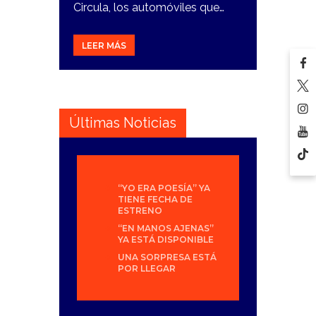
Circula, los automóviles que…
LEER MÁS
Últimas Noticias
“YO ERA POESÍA” YA
TIENE FECHA DE
ESTRENO
“EN MANOS AJENAS”
YA ESTÁ DISPONIBLE
UNA SORPRESA ESTÁ
POR LLEGAR