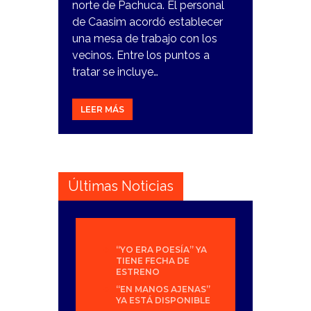
norte de Pachuca. El personal
de Caasim acordó establecer
una mesa de trabajo con los
vecinos. Entre los puntos a
tratar se incluye…
LEER MÁS
Últimas Noticias
“YO ERA POESÍA” YA
TIENE FECHA DE
ESTRENO
“EN MANOS AJENAS”
YA ESTÁ DISPONIBLE