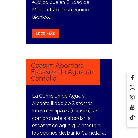
explicó que en Ciudad de
México trabaja un equipo
técnico…
LEER MÁS
12
ENERO,
2024
Caasim Abordará
Escasez de Agua en
Camelia
La Comisión de Agua y
Alcantarillado de Sistemas
Intermunicipales (Caasim) se
compromete a abordar la
escasez de agua que afecta a
los vecinos del barrio Camelia, al