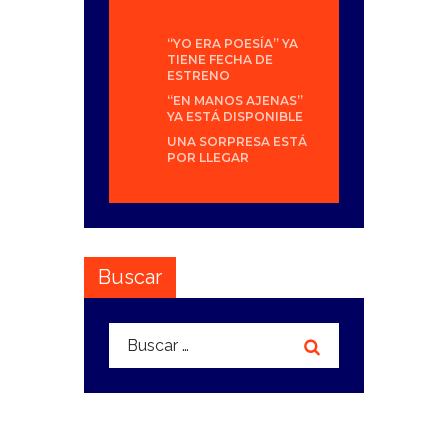
“YO ERA POESÍA” YA
TIENE FECHA DE
ESTRENO
“EN MANOS AJENAS”
YA ESTÁ DISPONIBLE
UNA SORPRESA ESTÁ
POR LLEGAR
Buscar
Buscar: