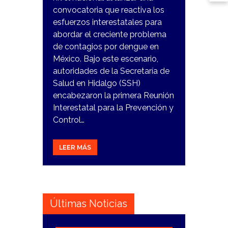
convocatoria que reactiva los
esfuerzos interestatales para
abordar el creciente problema
de contagios por dengue en
México. Bajo este escenario,
autoridades de la Secretaría de
Salud en Hidalgo (SSH)
encabezaron la primera Reunión
Interestatal para la Prevención y
Control…
LEER MÁS
Últimas Noticias