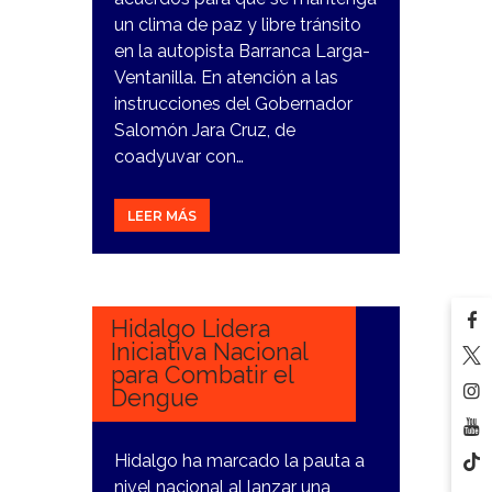
un clima de paz y libre tránsito
en la autopista Barranca Larga-
Ventanilla. En atención a las
instrucciones del Gobernador
Salomón Jara Cruz, de
coadyuvar con…
LEER MÁS
23
NOVIEMBRE,
2023
Hidalgo Lidera
Iniciativa Nacional
para Combatir el
Dengue
Hidalgo ha marcado la pauta a
nivel nacional al lanzar una