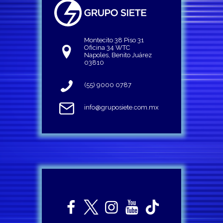
Montecito 38 Piso 31
Oficina 34 WTC
Napoles, Benito Juárez
03810
(55) 9000 0787
info@gruposiete.com.mx