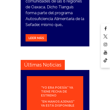
comunidades de las 8 regiones
de Oaxaca. Dicho Tianguis
forma parte del programa
Autosuficiencia Alimentaria de la
Sefader, mismo que…
LEER MÁS
Últimas Noticias
“YO ERA POESÍA” YA
TIENE FECHA DE
ESTRENO
“EN MANOS AJENAS”
YA ESTÁ DISPONIBLE