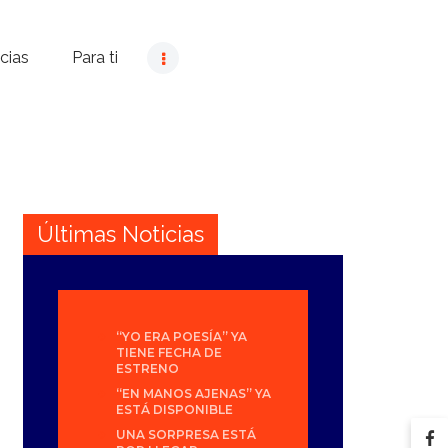
cias
Para ti
Últimas Noticias
“YO ERA POESÍA” YA
TIENE FECHA DE
ESTRENO
“EN MANOS AJENAS” YA
ESTÁ DISPONIBLE
UNA SORPRESA ESTÁ