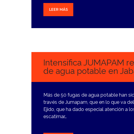
LEER MÁS
7
FEBRERO,
2024
Intensifica JUMAPAM re
de agua potable en Jaba
Más de 50 fugas de agua potable han sid
través de Jumapam, que en lo que va del p
Ejido, que ha dado especial atención a los
escatimar…