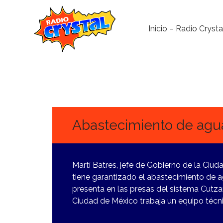
Inicio – Radio Crysta
20
FEBRERO,
2024
Abastecimiento de agua
Martí Batres, jefe de Gobierno de la Ciud
tiene garantizado el abastecimiento de ag
presenta en las presas del sistema Cutz
Ciudad de México trabaja un equipo técn