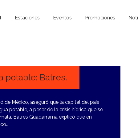
Inicio – Radio Crystal
l
Estaciones
Eventos
Promociones
Noti
Estaciones
Eventos
Promociones
Noticias
 potable: Batres.
Para ti
ad de México, aseguró que la capital del país
Contacto
ua potable, a pesar de la crisis hídrica que se
amala. Batres Guadarrama explicó que en
ico…