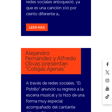
redes sociales enloqueció, ya
que es una canción 100 por
ciento diferente a…
LEER MÁS
15
MARZO,
2024
Alejandro
Fernández y Alfredo
Olivas presentan
“Cobijas Ajenas”
A través de redes sociales, “El
Potrillo” anunció su regreso a la
escena musical y lo hizo de una
forma muy especial
acompañado del cantante