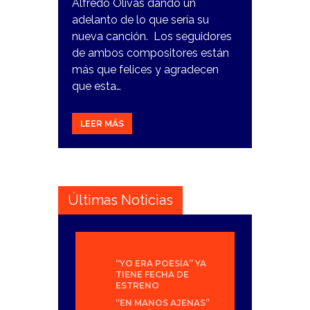
Alfredo Olivas dando un
adelanto de lo que sería su
nueva canción. Los seguidores
de ambos compositores están
más que felices y agradecen
que esta…
LEER MÁS
Últimas Noticias
“YO ERA POESÍA” YA
TIENE FECHA DE
ESTRENO
“EN MANOS AJENAS”