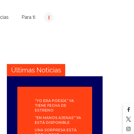
cias
Para ti
Últimas Noticias
“YO ERA POESÍA” YA
TIENE FECHA DE
ESTRENO
“EN MANOS AJENAS” YA
ESTÁ DISPONIBLE
UNA SORPRESA ESTÁ