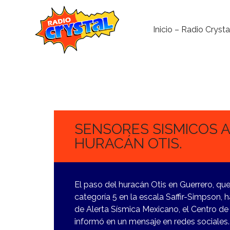
Inicio – Radio Crysta
26
OCTUBRE,
2023
SENSORES SISMICOS 
HURACÁN OTIS.
El paso del huracán Otis en Guerrero, que
categoría 5 en la escala Saffir-Simpson,
de Alerta Sísmica Mexicano, el Centro de
informó en un mensaje en redes sociales