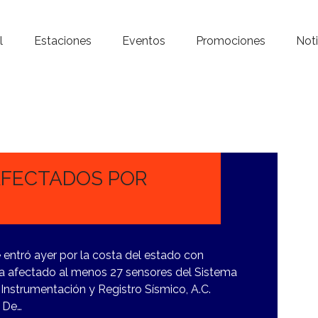
Inicio – Radio Crystal
l
Estaciones
Eventos
Promociones
Noti
Estaciones
Eventos
Promociones
Noticias
AFECTADOS POR
Para ti
Contacto
 entró ayer por la costa del estado con
 ha afectado al menos 27 sensores del Sistema
 Instrumentación y Registro Sísmico, A.C.
. De…