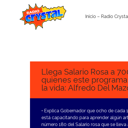
Inicio – Radio Crysta
16
MARZO,
2023
Llega Salario Rosa a 70
quienes este programa
la vida: Alfredo Del Ma
• Explica Gobernador que ocho de cada 10
está capacitando para aprender algún arte
número 180 del Salario rosa que se lleva 