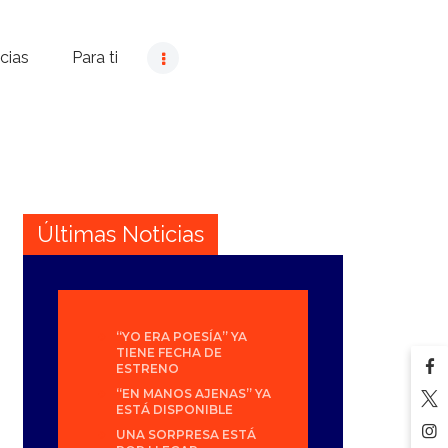
cias
Para ti
Últimas Noticias
“YO ERA POESÍA” YA
TIENE FECHA DE
ESTRENO
“EN MANOS AJENAS” YA
ESTÁ DISPONIBLE
UNA SORPRESA ESTÁ