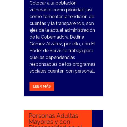
Colocar a la población
vulnerable como prioridad, así
como fomentar la rendición de
cuentas y la transparencia, son
ejes de la actual administración
de la Gobernadora Delfina
Gómez Álvarez; por ello, con El
Poder de Servir se trabaja para
que las dependencias
responsables de los programas
sociales cuenten con personal…
LEER MÁS
7
NOVIEMBRE,
2023
Personas Adultas
Mayores y con