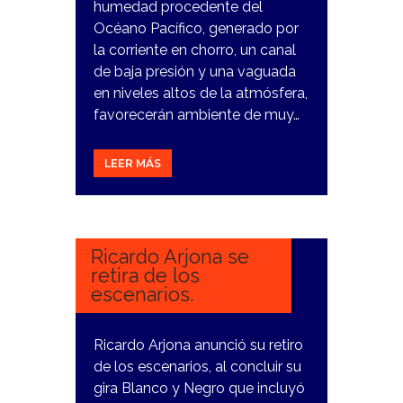
humedad procedente del
Océano Pacífico, generado por
la corriente en chorro, un canal
de baja presión y una vaguada
en niveles altos de la atmósfera,
favorecerán ambiente de muy…
LEER MÁS
12
DICIEMBRE,
2023
Ricardo Arjona se
retira de los
escenarios.
Ricardo Arjona anunció su retiro
de los escenarios, al concluir su
gira Blanco y Negro que incluyó