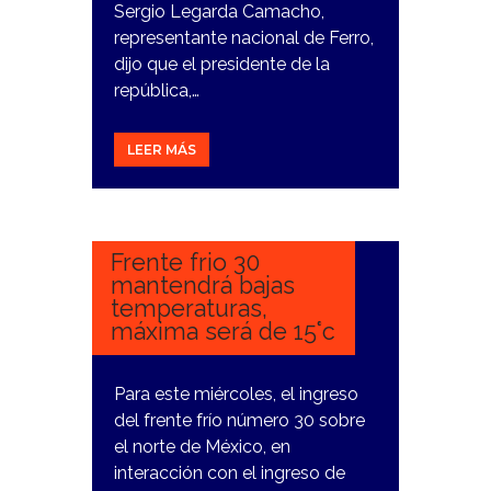
Sergio Legarda Camacho,
representante nacional de Ferro,
dijo que el presidente de la
república,…
LEER MÁS
25
ENERO,
2024
Frente frio 30
mantendrá bajas
temperaturas,
máxima será de 15°c
Para este miércoles, el ingreso
del frente frío número 30 sobre
el norte de México, en
interacción con el ingreso de