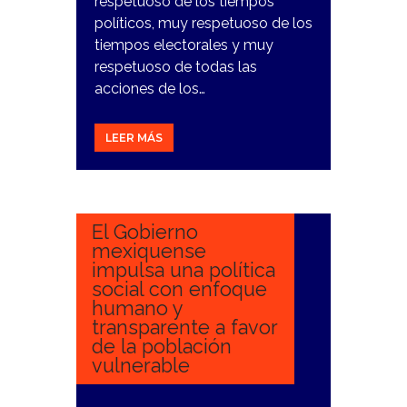
respetuoso de los tiempos
políticos, muy respetuoso de los
tiempos electorales y muy
respetuoso de todas las
acciones de los…
LEER MÁS
9
NOVIEMBRE,
2023
El Gobierno
mexiquense
impulsa una política
social con enfoque
humano y
transparente a favor
de la población
vulnerable