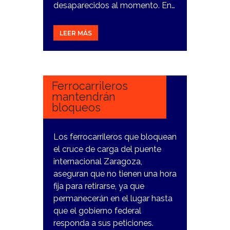
desaparecidos al momento. En…
LEER MÁS
14
FEBRERO,
2024
Ferrocarrileros
mantendrán
bloqueos
Los ferrocarrileros que bloquean
el cruce de carga del puente
internacional Zaragoza,
aseguran que no tienen una hora
fija para retirarse, ya que
permanecerán en el lugar hasta
que el gobierno federal
responda a sus peticiones.