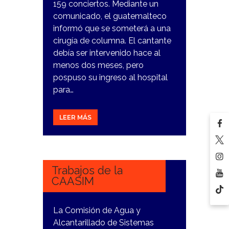
159 conciertos. Mediante un
comunicado, el guatemalteco
informó que se someterá a una
cirugía de columna. El cantante
debía ser intervenido hace al
menos dos meses, pero
pospuso su ingreso al hospital
para…
LEER MÁS
4
DICIEMBRE,
2023
Trabajos de la
CAASIM
La Comisión de Agua y
Alcantarillado de Sistemas