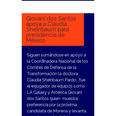
9
NOVIEMBRE,
2023
Giovani dos Santos
apoya a Claudia
Sheinbaum para
presidencia de
México
Siguen sumándose en apoyo a
la Coordinadora Nacional de los
Comités de Defensa de la
Transformación la doctora
Claudia Sheinbaum Pardo, fue
el exjugador de equipos como
LA Galaxy y América Giovani
dos Santos quien muestra
preferencia por la próxima
candidata de Morena y levanta