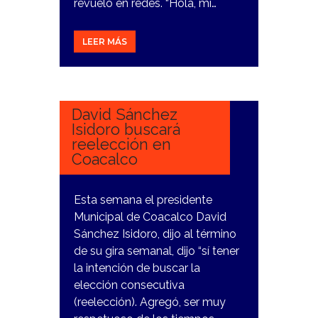
revuelo en redes. “Hola, mi…
LEER MÁS
9
NOVIEMBRE,
2023
David Sánchez
Isidoro buscará
reelección en
Coacalco
Esta semana el presidente
Municipal de Coacalco David
Sánchez Isidoro, dijo al término
de su gira semanal, dijo “sí tener
la intención de buscar la
elección consecutiva
(reelección). Agregó, ser muy