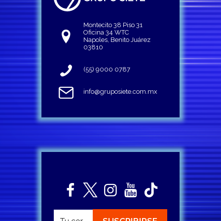
Montecito 38 Piso 31
Oficina 34 WTC
Napoles, Benito Juárez
03810
(55) 9000 0787
info@gruposiete.com.mx