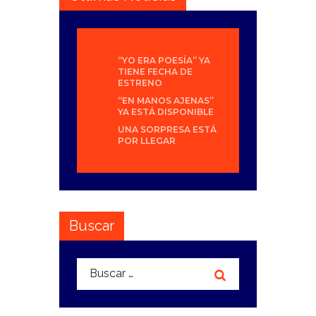
“YO ERA POESÍA” YA
TIENE FECHA DE
ESTRENO
“EN MANOS AJENAS”
YA ESTÁ DISPONIBLE
UNA SORPRESA ESTÁ
POR LLEGAR
Buscar
Buscar: