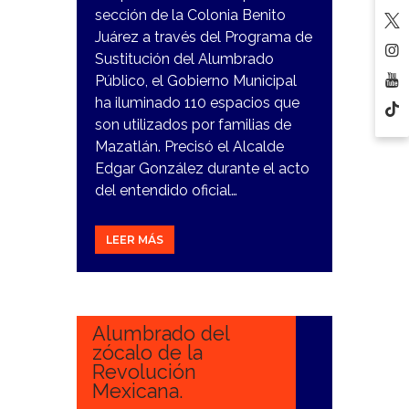
sección de la Colonia Benito
Juárez a través del Programa de
Sustitución del Alumbrado
Público, el Gobierno Municipal
ha iluminado 110 espacios que
son utilizados por familias de
Mazatlán. Precisó el Alcalde
Edgar González durante el acto
del entendido oficial…
LEER MÁS
17
NOVIEMBRE,
2023
Alumbrado del
zócalo de la
Revolución
Mexicana.