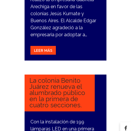
Arechiga en favor de las
colonias Jesús Kumate y
Buenos Aires. El Alcalde Edgar
González agradeció a la
empresaria por adoptar a…
LEER MÁS
16
ENERO,
2024
La colonia Benito
Juárez renueva el
alumbrado público
en la primera de
cuatro secciones.
Con la instalación de 199
lámparas LED en una primera