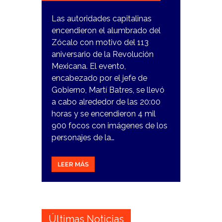
Las autoridades capitalinas
encendieron el alumbrado del
Zócalo con motivo del 113
aniversario de la Revolución
Mexicana. El evento,
encabezado por el jefe de
Gobierno, Martí Batres, se llevó
a cabo alrededor de las 20:00
horas y se encendieron 4 mil
900 focos con imágenes de los
personajes de la…
LEER MÁS
Últimas Noticias