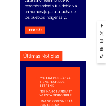
capitalino reafirmó que el
renombramiento fue debido a
un homenaje para la lucha de
los pueblos indígenas y…
LEER MÁS
Últimas Noticias
“YO ERA POESÍA” YA
TIENE FECHA DE
ESTRENO
“EN MANOS AJENAS”
YA ESTÁ DISPONIBLE
UNA SORPRESA ESTÁ
POR LLEGAR