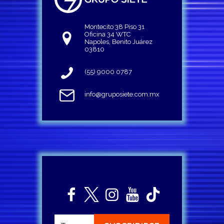
Montecito 38 Piso 31
Oficina 34 WTC
Napoles, Benito Juárez
03810
(55) 9000 0787
info@gruposiete.com.mx