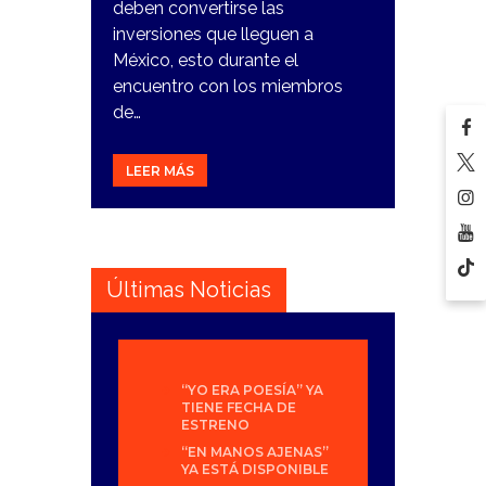
deben convertirse las
inversiones que lleguen a
México, esto durante el
encuentro con los miembros
de…
LEER MÁS
Últimas Noticias
“YO ERA POESÍA” YA
TIENE FECHA DE
ESTRENO
“EN MANOS AJENAS”
YA ESTÁ DISPONIBLE