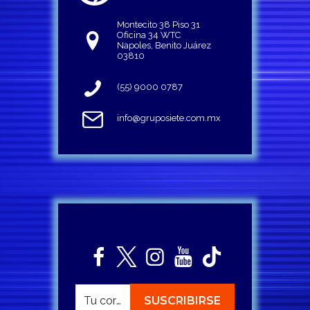
Montecito 38 Piso 31
Oficina 34 WTC
Napoles, Benito Juárez
03810
(55) 9000 0787
info@gruposiete.com.mx