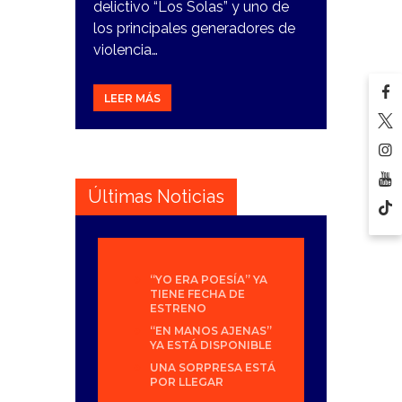
delictivo “Los Solas” y uno de
los principales generadores de
violencia…
LEER MÁS
Últimas Noticias
“YO ERA POESÍA” YA
TIENE FECHA DE
ESTRENO
“EN MANOS AJENAS”
YA ESTÁ DISPONIBLE
UNA SORPRESA ESTÁ
POR LLEGAR