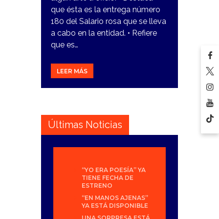
que ésta es la entrega número
180 del Salario rosa que se lleva
a cabo en la entidad. • Refiere
que es…
LEER MÁS
Últimas Noticias
“YO ERA POESÍA” YA
TIENE FECHA DE
ESTRENO
“EN MANOS AJENAS”
YA ESTÁ DISPONIBLE
UNA SORPRESA ESTÁ