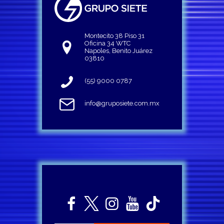
Montecito 38 Piso 31
Oficina 34 WTC
Napoles, Benito Juárez
03810
(55) 9000 0787
info@gruposiete.com.mx