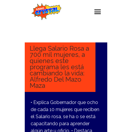
16
MARZO,
Inicio – Radio Crystal
2023
Estaciones
Llega Salario Rosa a
700 mil mujeres, a
Eventos
quienes este
programa les está
Promociones
cambiando la vida:
Noticias
Alfredo Del Mazo
Maza
Para ti
Contacto
• Explica Gobernador que ocho
de cada 10 mujeres que reciben
el Salario rosa, se ha o se está
capacitando para aprender
algún arte u oficio. • Destaca