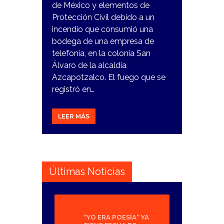
de México y elementos de
Protección Civil debido a un
incendio que consumió una
bodega de una empresa de
telefonía, en la colonia San
Álvaro de la alcaldía
Azcapotzalco. El fuego que se
registró en…
LEER MÁS
Últimas Noticias
“YO ERA POESÍA” YA