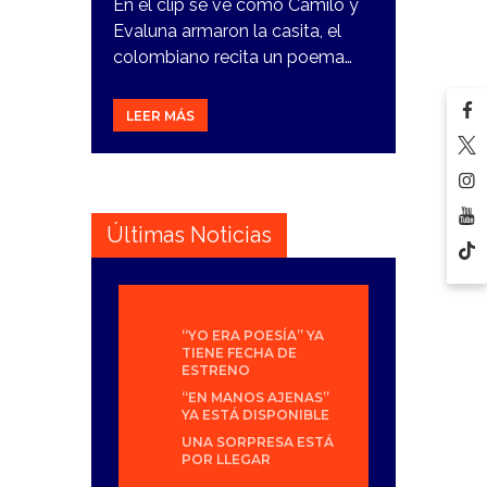
En el clip se ve como Camilo y
Evaluna armaron la casita, el
colombiano recita un poema…
LEER MÁS
Últimas Noticias
“YO ERA POESÍA” YA
TIENE FECHA DE
ESTRENO
“EN MANOS AJENAS”
YA ESTÁ DISPONIBLE
UNA SORPRESA ESTÁ
POR LLEGAR