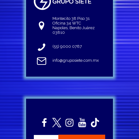
Montecito 38 Piso 31
Oficina 34 WTC
Napoles, Benito Juárez
03810
(55) 9000 0787
info@gruposiete.com.mx