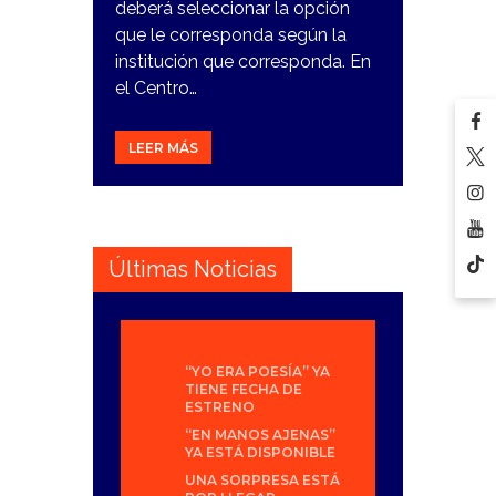
deberá seleccionar la opción
que le corresponda según la
institución que corresponda. En
el Centro…
LEER MÁS
Últimas Noticias
“YO ERA POESÍA” YA
TIENE FECHA DE
ESTRENO
“EN MANOS AJENAS”
YA ESTÁ DISPONIBLE
UNA SORPRESA ESTÁ