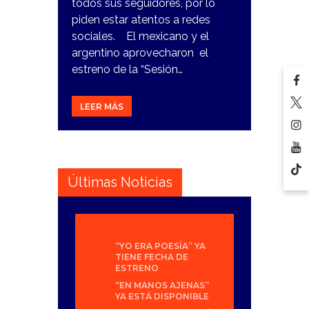
todos sus seguidores, por lo
piden estar atentos a redes
sociales. El mexicano y el
argentino aprovecharon el
estreno de la “Sesión…
LEER MÁS
Últimas Noticias
“YO ERA POESÍA” YA
TIENE FECHA DE
ESTRENO
“EN MANOS AJENAS”
YA ESTÁ DISPONIBLE