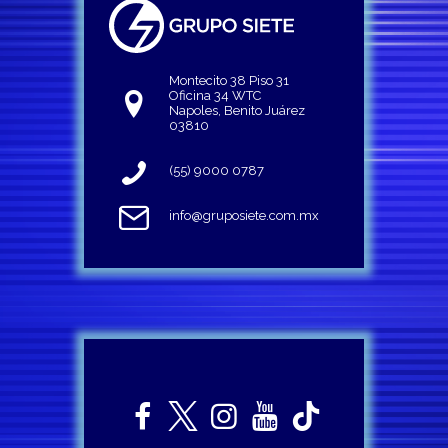
Montecito 38 Piso 31
Oficina 34 WTC
Napoles, Benito Juárez
03810
(55) 9000 0787
info@gruposiete.com.mx