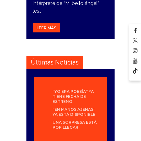
intérprete de “Mi bello ángel”,
les…
LEER MÁS
Últimas Noticias
“YO ERA POESÍA” YA
TIENE FECHA DE
ESTRENO
“EN MANOS AJENAS”
YA ESTÁ DISPONIBLE
UNA SORPRESA ESTÁ
POR LLEGAR