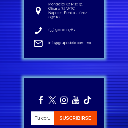
Montecito 38 Piso 31
Oficina 34 WTC
Napoles, Benito Juárez
03810
(55) 9000 0787
info@gruposiete.com.mx