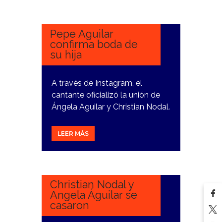
JULIO,
2024
Pepe Aguilar
confirma boda de
su hija
A través de Instagram, el
cantante oficializó la unión de
Ángela Aguilar y Christian Nodal.
LEER MÁS
25
JULIO,
2024
Christian Nodal y
Angela Águilar se
casaron