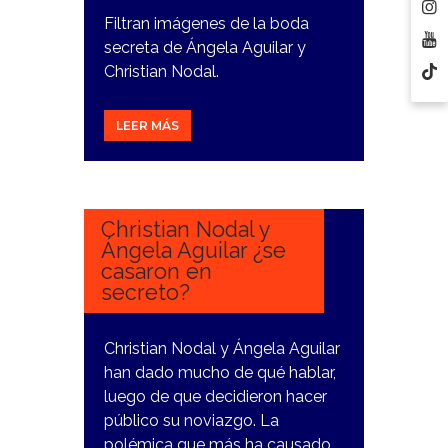
Filtran imágenes de la boda
secreta de Ángela Aguilar y
Christian Nodal.
LEER MÁS
17
JUNIO,
2024
Christian Nodal y
Ángela Aguilar ¿se
casaron en
secreto?
Christian Nodal y Ángela Aguilar
han dado mucho de qué hablar,
luego de que decidieron hacer
público su noviazgo. La
polémica que más ha causado