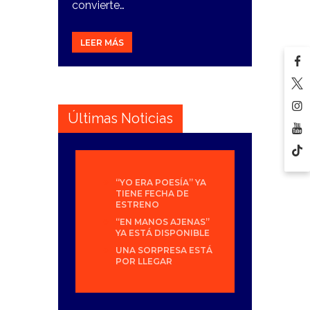
convierte…
LEER MÁS
Últimas Noticias
“YO ERA POESÍA” YA
TIENE FECHA DE
ESTRENO
“EN MANOS AJENAS”
YA ESTÁ DISPONIBLE
UNA SORPRESA ESTÁ
POR LLEGAR