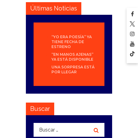
Últimas Noticias
“YO ERA POESÍA” YA
TIENE FECHA DE
ESTRENO
“EN MANOS AJENAS”
YA ESTÁ DISPONIBLE
UNA SORPRESA ESTÁ
POR LLEGAR
Buscar
Buscar: