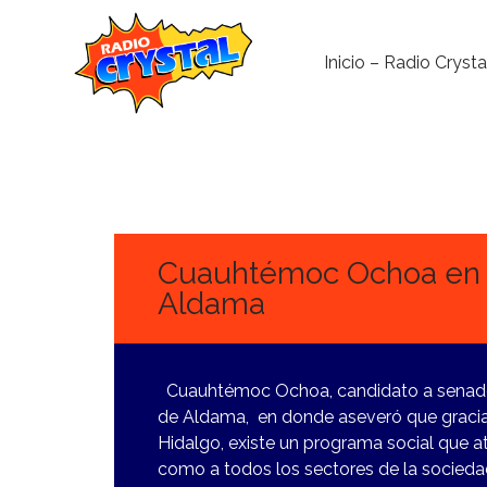
Inicio – Radio Crysta
25
MARZO,
2024
Cuauhtémoc Ochoa en 
Aldama
Cuauhtémoc Ochoa, candidato a senador 
de Aldama, en donde aseveró que gracia
Hidalgo, existe un programa social que a
como a todos los sectores de la socied