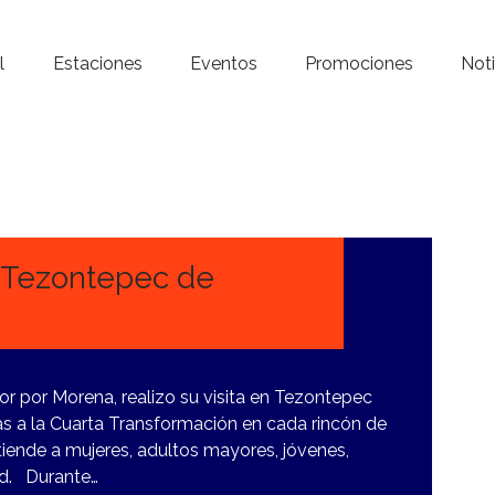
Inicio – Radio Crystal
l
Estaciones
Eventos
Promociones
Noti
Estaciones
Eventos
Promociones
Noticias
Tezontepec de
Para ti
Contacto
por Morena, realizo su visita en Tezontepec
s a la Cuarta Transformación en cada rincón de
tiende a mujeres, adultos mayores, jóvenes,
ad. Durante…