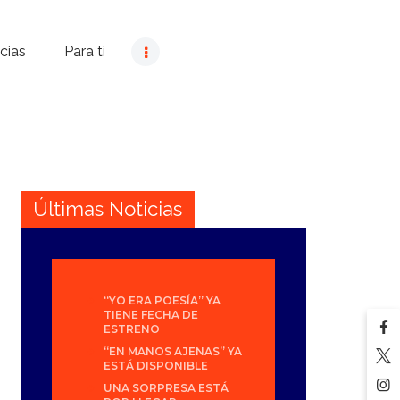
cias
Para ti
Últimas Noticias
“YO ERA POESÍA” YA
TIENE FECHA DE
ESTRENO
“EN MANOS AJENAS” YA
ESTÁ DISPONIBLE
UNA SORPRESA ESTÁ