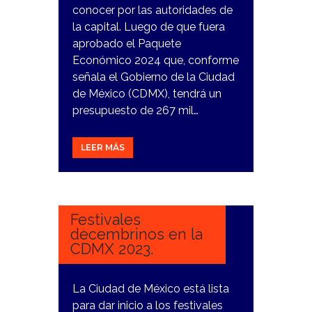
conocer por las autoridades de
la capital. Luego de que fuera
aprobado el Paquete
Económico 2024 que, conforme
señala el Gobierno de la Ciudad
de México (CDMX), tendrá un
presupuesto de 267 mil…
LEER MÁS
4
DICIEMBRE,
2023
Festivales
decembrinos en la
CDMX 2023.
La Ciudad de México está lista
para dar inicio a los festivales