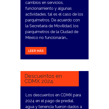
cambios en servicios,
funcionamiento y algunas
actividades, tal es el caso de los
parquímetros. De acuerdo con
la Secretaría de Movilidad, los
parquímetros de la Ciudad de
México no funcionarán…
LEER MÁS
19
DICIEMBRE,
2023
Descuentos en
CDMX 2024.
Los descuentos en CDMX para
2024 en el pago de predial,
agua y tenencia fueron dados a