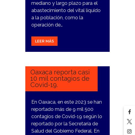
mediano y largo plazo para el
abastecimiento del vital líquido
a la población, como la
operación de…
LEER MÁS
26
DICIEMBRE,
2023
Oaxaca reporta casi
10 mil contagios de
Covid-19.
En Oaxaca, en este 2023 se han
reportado más de 9 mil 500
contagios de Covid-19 según lo
reportado por la Secretaría de
Salud del Gobierno Federal. En