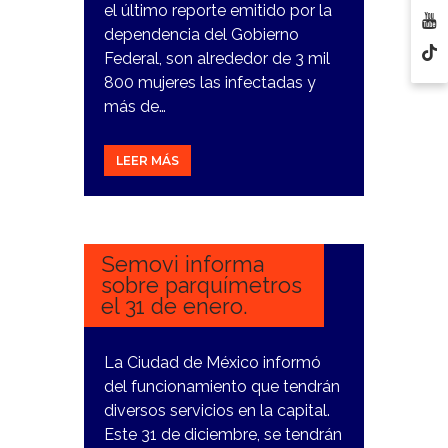
el último reporte emitido por la
dependencia del Gobierno
Federal, son alrededor de 3 mil
800 mujeres las infectadas y
más de…
LEER MÁS
26
DICIEMBRE,
2023
Semovi informa
sobre parquímetros
el 31 de enero.
La Ciudad de México informó
del funcionamiento que tendrán
diversos servicios en la capital.
Este 31 de diciembre, se tendrán