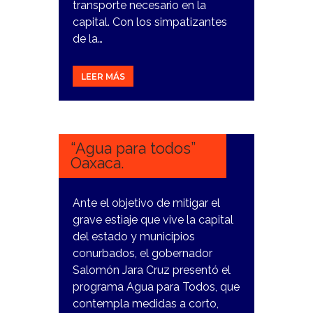
transporte necesario en la
capital. Con los simpatizantes
de la…
LEER MÁS
2
FEBRERO,
2024
“Agua para todos”
Oaxaca.
Ante el objetivo de mitigar el
grave estiaje que vive la capital
del estado y municipios
conurbados, el gobernador
Salomón Jara Cruz presentó el
programa Agua para Todos, que
contempla medidas a corto,