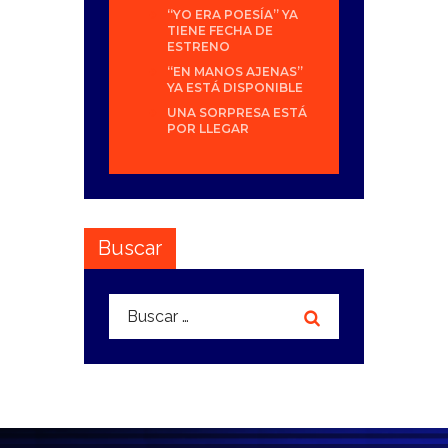
“YO ERA POESÍA” YA
TIENE FECHA DE
ESTRENO
“EN MANOS AJENAS”
YA ESTÁ DISPONIBLE
UNA SORPRESA ESTÁ
POR LLEGAR
Buscar
Buscar: