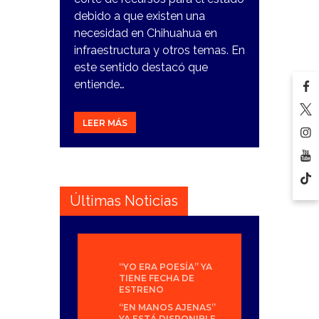
debido a que existen una
necesidad en Chihuahua en
infraestructura y otros temas. En
este sentido destacó que
entiende…
LEER MÁS
Últimas Noticias
“YO ERA POESÍA” YA
TIENE FECHA DE
ESTRENO
“EN MANOS AJENAS”
YA ESTÁ DISPONIBLE