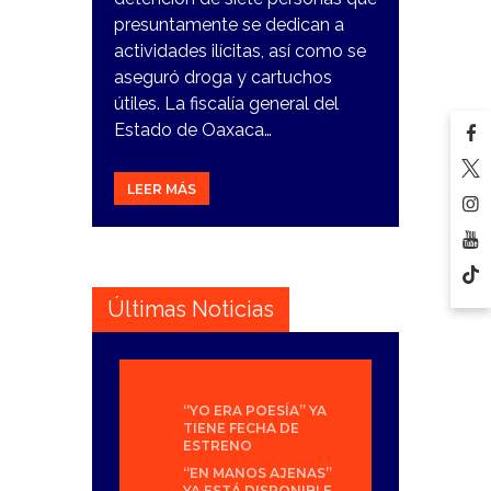
presuntamente se dedican a
actividades ilícitas, así como se
aseguró droga y cartuchos
útiles. La fiscalía general del
Estado de Oaxaca…
LEER MÁS
Últimas Noticias
“YO ERA POESÍA” YA
TIENE FECHA DE
ESTRENO
“EN MANOS AJENAS”
YA ESTÁ DISPONIBLE