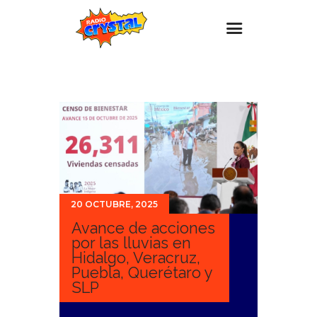
Inicio – Radio Crystal
Estaciones
Eventos
Promociones
Noticias
20 OCTUBRE, 2025
Para ti
Avance de acciones
Contacto
por las lluvias en
Hidalgo, Veracruz,
Puebla, Querétaro y
SLP