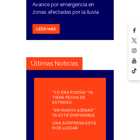
Avance por emergencia en
zonas afectadas por la lluvia
LEER MÁS
Últimas Noticias
“YO ERA POESÍA” YA
TIENE FECHA DE
ESTRENO
“EN MANOS AJENAS”
YA ESTÁ DISPONIBLE
UNA SORPRESA ESTÁ
POR LLEGAR