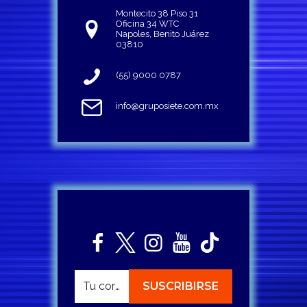
Montecito 38 Piso 31
Oficina 34 WTC
Napoles, Benito Juárez
03810
(55) 9000 0787
info@gruposiete.com.mx